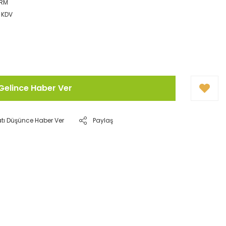
ZRM
+ KDV
Gelince Haber Ver
atı Düşünce Haber Ver
Paylaş