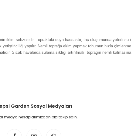
erin iklim sebzesidir. Topraktaki suya hassastır, taç oluşumunda yeterli su i
ak yetiştiriciliği yapılır. Nemli toprağa ekim yapmak tohumun hızla çimlenme
lıdır. Sıcak havalarda sulama sıklığı artırılmalı, toprağın nemli kalmasına
etebilirsiniz.
epsi Garden Sosyal Medyaları
l medya hesaplarımızdan bizi takip edin.