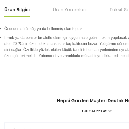
Ürün Bilgisi
Ürün Yorumları
Taksit S
Önceden sürülmüş ya da bellenmiş olan toprak
tırmık ya da benzer bir aletle ekim için uygun hale getirilir, ekim yapılacak
ster. 20 ?C’nin üzerindeki sıcaklıklar taç kalitesini bozar. Yetiştirme dön
sini sağlar. Özellikle yüzlek ekilen küçük taneli tohumları yerlerinden oy
özen gösterilmelidir. Yabancı ot ve zararlılarla mücadeleye dikkat edilmelidi
Bu ürünün fiyat bilgisi, resim, ürün açıklamalarında ve diğer konular
Görüş ve önerileriniz için teşekkür ederiz.
Hepsi Garden Müşteri Destek H
Ürün resmi kalitesiz, bozuk veya görüntülenemiyor.
Ürün açıklamasında eksik bilgiler bulunuyor.
+90 541 223 45 25
Ürün bilgilerinde hatalar bulunuyor.
Ürün fiyatı diğer sitelerden daha pahalı.