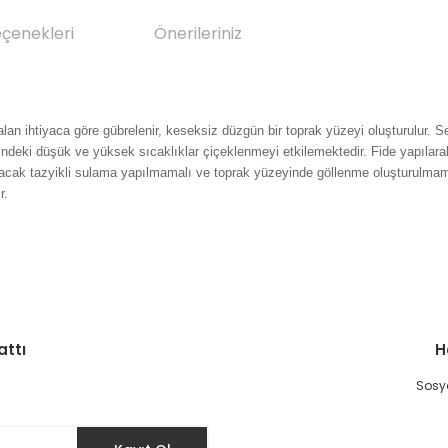
eçenekleri
Önerileriniz
 alan ihtiyaca göre gübrelenir, keseksiz düzgün bir toprak yüzeyi oluşturulur. S
emindeki düşük ve yüksek sıcaklıklar çiçeklenmeyi etkilemektedir. Fide yapılar
natacak tazyikli sulama yapılmamalı ve toprak yüzeyinde göllenme oluşturulmama
r.
da yetersiz gördüğünüz noktaları öneri formunu kullanarak tarafımıza il
Bu ürüne ilk yorumu siz yapın!
attı
H
Yorum Yaz
Sosya