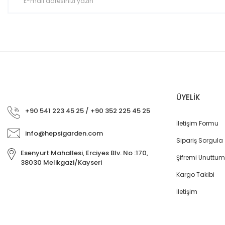
Bu ürüne benzer farklı alternatifler olmalı.
ÜYELİK
+90 541 223 45 25 / +90 352 225 45 25
İletişim Formu
info@hepsigarden.com
Sipariş Sorgula
Esenyurt Mahallesi, Erciyes Blv. No :170,
Şifremi Unuttum
38030 Melikgazi/Kayseri
Kargo Takibi
İletişim