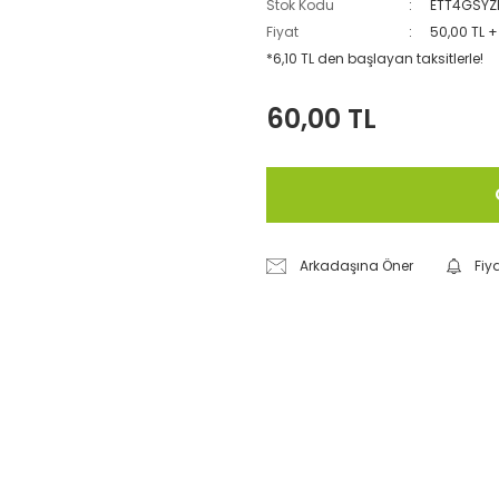
Stok Kodu
ETT4GSY
Fiyat
50,00 TL 
*6,10 TL den başlayan taksitlerle!
60,00 TL
Arkadaşına Öner
Fiy