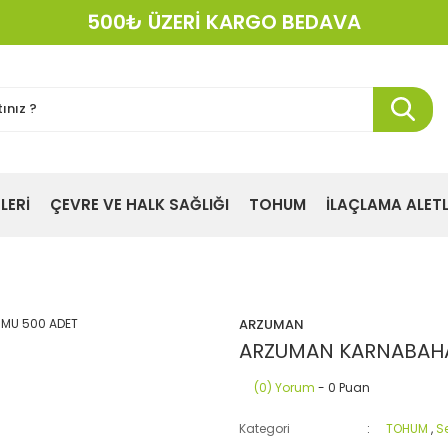
500₺ ÜZERİ KARGO BEDAVA
KREDI KARTINA 12 TAKSIT!
LERİ
ÇEVRE VE HALK SAĞLIĞI
TOHUM
İLAÇLAMA ALETL
ARZUMAN
ARZUMAN KARNABAHA
(0) Yorum
- 0 Puan
Kategori
TOHUM
,
S