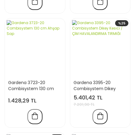
%25
Gardena 3723-20
Gardena 3395-20
Combisystem 130 cm
Combisystem Dikey
Ahşap Sap
Kesici /ÇİM
5.401,42 TL
1.428,29 TL
HAVALANDIRMA TIRMIĞI
7.201,90 TL