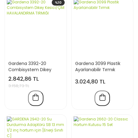
%10
Gardena 3392-20
Gardena 3099 Plastik
Combisystem Dikey
Ayarlanabilir Tırmık
Kesici/ÇİM
2.842,86 TL
3.024,80 TL
HAVALANDIRMA TIRMIĞI
3.158,73 TL