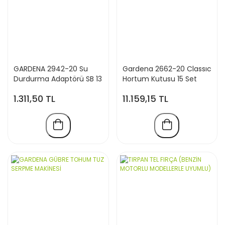
GARDENA 2942-20 Su
Gardena 2662-20 Classıc
Durdurma Adaptörü SB 13
Hortum Kutusu 15 Set
mm 1/2 inç hortum için
1.311,50 TL
11.159,15 TL
[Enerji Sınıfı C]