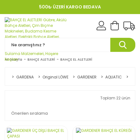
500₺ ÜZERİ KARGO BEDAVA
KREDI KARTINA 12 TAKSIT!
Anasayfa
BAHÇE ALETLERİ
BAHÇE EL ALETLERİ
GARDENA
Original LÖWE
GARDENER
AQUATİC
ASS
Toplam 22 ürün