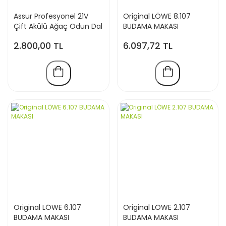
Assur Profesyonel 21V
Original LÖWE 8.107
Çift Akülü Ağaç Odun Dal
BUDAMA MAKASI
Kesme Makinası Şarjlı
2.800,00 TL
6.097,72 TL
Dijital Budama Makası
Original LÖWE 6.107
Original LÖWE 2.107
BUDAMA MAKASI
BUDAMA MAKASI