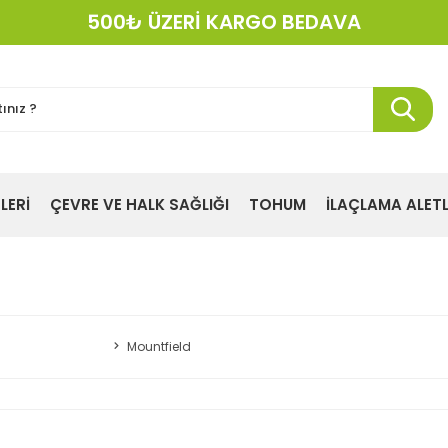
500₺ ÜZERİ KARGO BEDAVA
KREDI KARTINA 12 TAKSIT!
LERİ
ÇEVRE VE HALK SAĞLIĞI
TOHUM
İLAÇLAMA ALETL
Mountfield