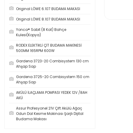
Original LÖWE 6.107 BUDAMA MAKASI
Original LÖWE 8.107 BUDAMA MAKASI
Yonca® Sabit (8 Kat) Bahçe
Kulesi(Kopya)
RODEX ELEKTİKLİ ÇİT BUDAMA MAKİNESİ
500MM 165RPM 600W
Gardena 3723-20 Combisystem 130 cm
Ahşap Sap
Gardena 3725-20 Combisystem 150 cm
Ahşap Sap
AKÜLÜ İLAÇLAMA POMPASI YEDEK 12V /8AH
AKÜ
Assur Profesyonel 21V Çift Akülü Ağaç
Odun Dal Kesme Makinası Şarjlı Dijital
Budama Makası