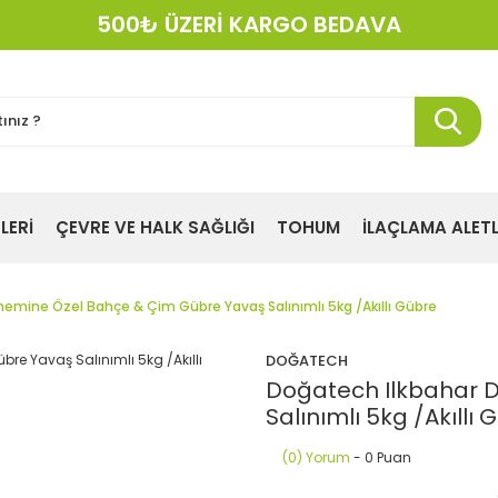
500₺ ÜZERİ KARGO BEDAVA
KREDI KARTINA 12 TAKSIT!
LERİ
ÇEVRE VE HALK SAĞLIĞI
TOHUM
İLAÇLAMA ALETL
emine Özel Bahçe & Çim Gübre Yavaş Salınımlı 5kg /Akıllı Gübre
DOĞATECH
Doğatech Ilkbahar 
Salınımlı 5kg /Akıllı 
(0) Yorum
- 0 Puan