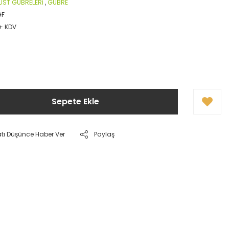
ÜST GÜBRELERİ
,
GÜBRE
GF
 + KDV
Sepete Ekle
atı Düşünce Haber Ver
Paylaş