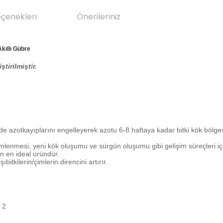
eçenekleri
Önerileriniz
kıllı Gübre
tirilmiştir.
azotkayıplarını engelleyerek azotu 6-8 haftaya kadar bitki kök bölgesinde 
mlenmesi, yeni kök oluşumu ve sürgün oluşumu gibi gelişim süreçleri için
in en ideal üründür.
tkilerin/çimlerin direncini artırır.
2