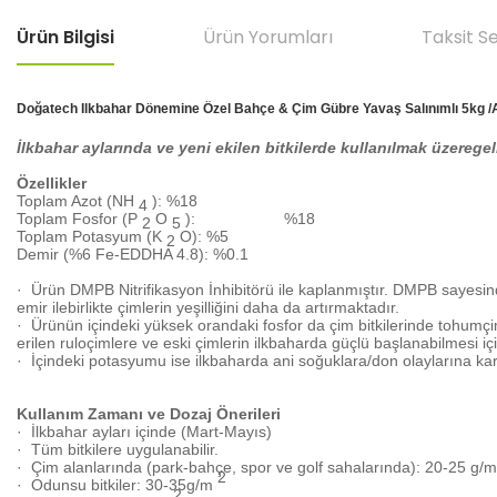
Ürün Bilgisi
Ürün Yorumları
Taksit S
Doğatech Ilkbahar Dönemine Özel Bahçe & Çim Gübre Yavaş Salınımlı 5kg /A
İlkbahar aylarında ve yeni ekilen bitkilerde kullanılmak üzeregeliş
Özellikler
Toplam Azot (NH
):
%18
4
Toplam Fosfor (P
O
):
%18
2
5
Toplam Potasyum (K
O):
%5
2
Demir (%6 Fe-EDDHA 4.8):
%0.1
·
Ürün DMPB Nitrifikasyon İnhibitörü ile kaplanmıştır. DMPB sayesinde 
emir ilebirlikte çimlerin yeşilliğini daha da artırmaktadır.
·
Ürünün içindeki yüksek orandaki fosfor da çim bitkilerinde tohumçi
erilen ruloçimlere ve eski çimlerin ilkbaharda güçlü başlanabilmesi iç
·
İçindeki potasyumu ise ilkbaharda ani soğuklara/don olaylarına karşıbi
Kullanım Zamanı ve Dozaj Önerileri
·
İlkbahar ayları içinde (Mart-Mayıs)
·
Tüm bitkilere uygulanabilir.
·
Çim alanlarında (park-bahçe, spor ve golf sahalarında): 20-25 g/m
2
·
Odunsu bitkiler:
30-35g/m
2