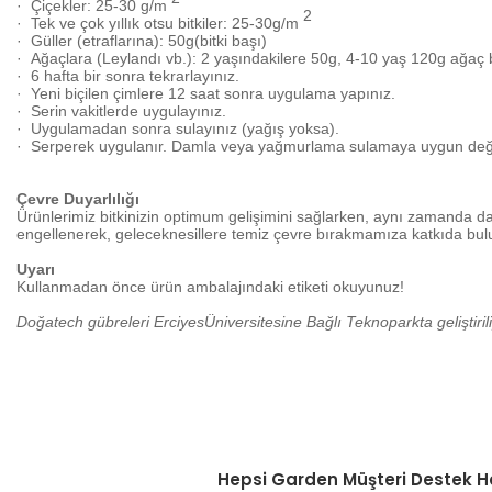
·
Çiçekler:
25-30 g/m
2
·
Tek ve çok yıllık otsu bitkiler:
25-30g/m
·
Güller (etraflarına):
50g(bitki başı)
·
Ağaçlara (Leylandı vb.): 2 yaşındakilere 50g, 4-10 yaş 120g ağaç ba
·
6 hafta bir sonra tekrarlayınız.
·
Yeni biçilen çimlere 12 saat sonra uygulama yapınız.
·
Serin vakitlerde uygulayınız.
·
Uygulamadan sonra sulayınız (yağış yoksa).
·
Serperek uygulanır. Damla veya yağmurlama sulamaya uygun değil
Çevre Duyarlılığı
Ürünlerimiz bitkinizin optimum gelişimini sağlarken, aynı zamanda da
engellenerek, geleceknesillere temiz çevre bırakmamıza katkıda bul
Uyarı
Kullanmadan önce ürün ambalajındaki etiketi okuyunuz!
Doğatech gübreleri ErciyesÜniversitesine Bağlı Teknoparkta geliştirili
Bu ürünün fiyat bilgisi, resim, ürün açıklamalarında ve diğer konular
Görüş ve önerileriniz için teşekkür ederiz.
Hepsi Garden Müşteri Destek H
Ürün resmi kalitesiz, bozuk veya görüntülenemiyor.