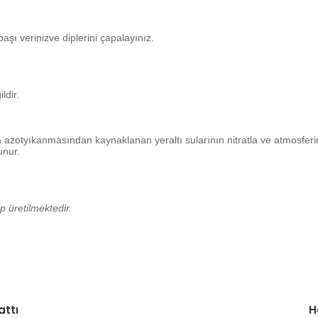
şı verinizve diplerini çapalayınız.
dir.
 azotyıkanmasından kaynaklanan yeraltı sularının nitratla ve atmosferin
unur.
p üretilmektedir.
da yetersiz gördüğünüz noktaları öneri formunu kullanarak tarafımıza il
Bu ürüne ilk yorumu siz yapın!
attı
H