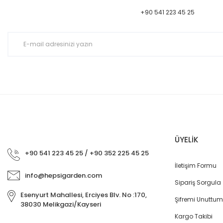
Ürün açıklamasında eksik bilgiler bulunuyor.
+90 541 223 45 25
Ürün bilgilerinde hatalar bulunuyor.
Ürün fiyatı diğer sitelerden daha pahalı.
Bu ürüne benzer farklı alternatifler olmalı.
ÜYELİK
+90 541 223 45 25 / +90 352 225 45 25
İletişim Formu
info@hepsigarden.com
Sipariş Sorgula
Esenyurt Mahallesi, Erciyes Blv. No :170,
Şifremi Unuttum
38030 Melikgazi/Kayseri
Kargo Takibi