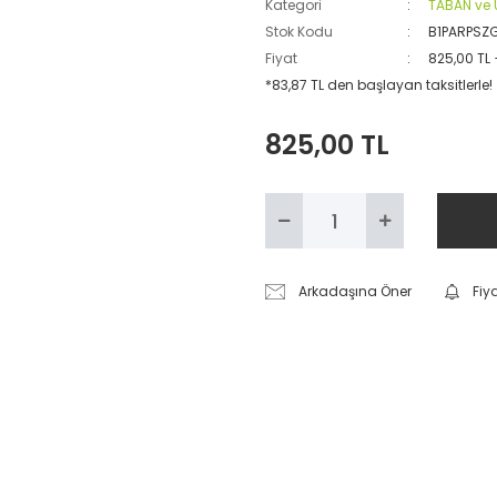
Kategori
TABAN ve 
Stok Kodu
B1PARPSZ
Fiyat
825,00 TL
*83,87 TL den başlayan taksitlerle!
825,00 TL
Arkadaşına Öner
Fiy