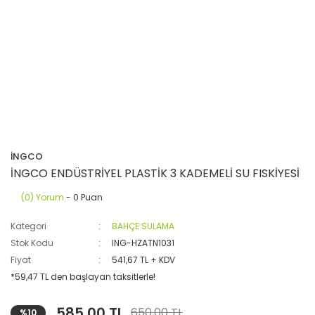
İNGCO
İNGCO ENDÜSTRİYEL PLASTİK 3 KADEMELİ SU FISKİYESİ
(0) Yorum
- 0 Puan
Kategori
BAHÇE SULAMA
Stok Kodu
ING-HZATN1031
Fiyat
541,67 TL + KDV
*59,47 TL den başlayan taksitlerle!
585,00 TL
650,00 TL
%10