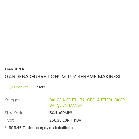
GARDENA
GARDENA GÜBRE TOHUM TUZ SERPME MAKİNESİ
(0) Yorum
- 0 Puan
Kategori
BAHÇE ALETLERİ
,
BAHÇE EL ALETLERİ
,
DİĞER
BAHÇE EKİPMANLARI
Stok Kodu
5XJHA1RMP6
Fiyat
258,38 EUR + KDV
*1.585,45 TL den başlayan taksitlerle!