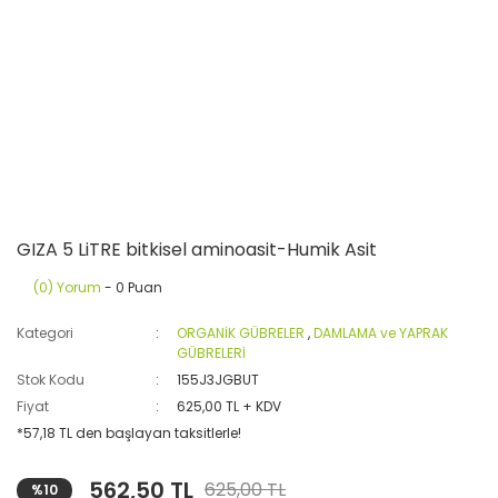
GIZA 5 LiTRE bitkisel aminoasit-Humik Asit
(0) Yorum
- 0 Puan
Kategori
ORGANİK GÜBRELER
,
DAMLAMA ve YAPRAK
GÜBRELERİ
Stok Kodu
155J3JGBUT
Fiyat
625,00 TL + KDV
*57,18 TL den başlayan taksitlerle!
562,50 TL
625,00 TL
%10