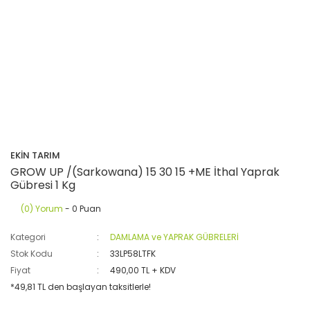
EKİN TARIM
GROW UP /(Sarkowana) 15 30 15 +ME İthal Yaprak
Gübresi 1 Kg
(0) Yorum
- 0 Puan
Kategori
DAMLAMA ve YAPRAK GÜBRELERİ
Stok Kodu
33LP58LTFK
Fiyat
490,00 TL + KDV
*49,81 TL den başlayan taksitlerle!