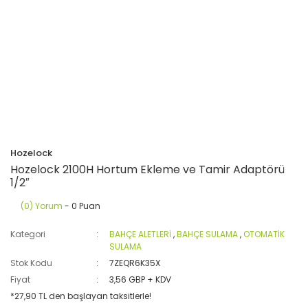
Hozelock
Hozelock 2100H Hortum Ekleme ve Tamir Adaptörü
1/2″
(0) Yorum
- 0 Puan
Kategori
BAHÇE ALETLERİ
,
BAHÇE SULAMA
,
OTOMATİK
SULAMA
Stok Kodu
7ZEQR6K35X
Fiyat
3,56 GBP + KDV
*27,90 TL den başlayan taksitlerle!