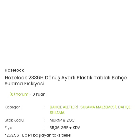
Hozelock
Hozelock 2336H Dönüş Ayarlı Plastik Tablalı Bahçe
Sulama Fıskiyesi
(0) Yorum
- 0 Puan
Kategori
BAHÇE ALETLERİ
,
SULAMA MALZEMESİ
,
BAHÇE
SULAMA
Stok Kodu
MURN4812QC
Fiyat
35,36 GBP + KDV
*253,56 TL den başlayan taksitlerle!