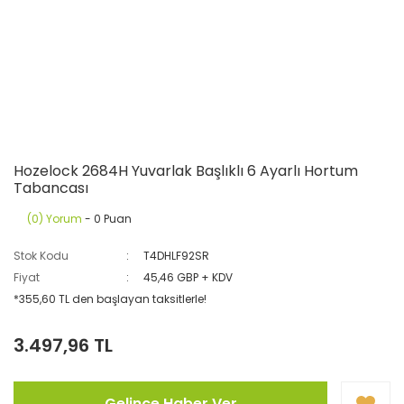
Hozelock 2684H Yuvarlak Başlıklı 6 Ayarlı Hortum
Tabancası
(0) Yorum
- 0 Puan
Stok Kodu
T4DHLF92SR
Fiyat
45,46 GBP + KDV
*355,60 TL den başlayan taksitlerle!
3.497,96 TL
Gelince Haber Ver