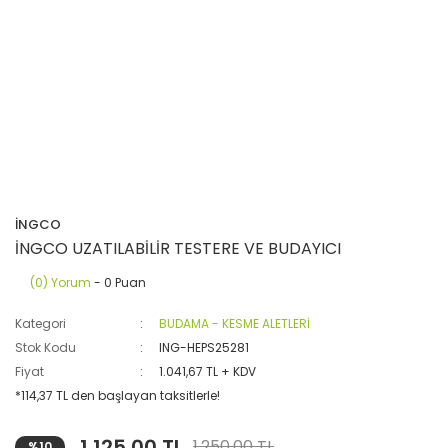
İNGCO
İNGCO UZATILABİLİR TESTERE VE BUDAYICI
(0) Yorum
- 0 Puan
Kategori
BUDAMA - KESME ALETLERİ
Stok Kodu
ING-HEPS25281
Fiyat
1.041,67 TL + KDV
*114,37 TL den başlayan taksitlerle!
1.125,00 TL
1.250,00 TL
%10