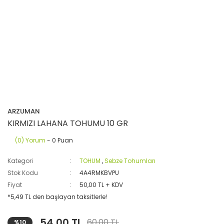
ARZUMAN
KIRMIZI LAHANA TOHUMU 10 GR
(0) Yorum
- 0 Puan
Kategori
TOHUM
,
Sebze Tohumları
Stok Kodu
4A4RMKBVPU
Fiyat
50,00 TL + KDV
*5,49 TL den başlayan taksitlerle!
54,00 TL
60,00 TL
%10