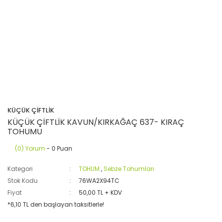
KÜÇÜK ÇİFTLİK
KÜÇÜK ÇİFTLİK KAVUN/KIRKAĞAÇ 637- KIRAÇ
TOHUMU
(0) Yorum
- 0 Puan
Kategori
TOHUM
,
Sebze Tohumları
Stok Kodu
76WA2X94TC
Fiyat
50,00 TL + KDV
*6,10 TL den başlayan taksitlerle!