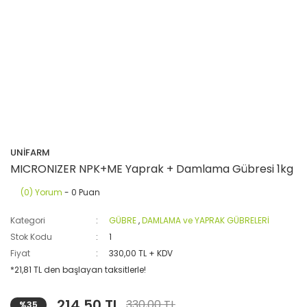
UNİFARM
MICRONIZER NPK+ME Yaprak + Damlama Gübresi 1kg
(0) Yorum
- 0 Puan
Kategori
GÜBRE
,
DAMLAMA ve YAPRAK GÜBRELERİ
Stok Kodu
1
Fiyat
330,00 TL + KDV
*21,81 TL den başlayan taksitlerle!
214,50 TL
330,00 TL
%35