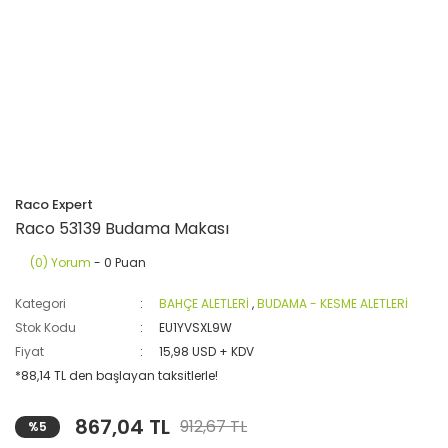
Raco Expert
Raco 53139 Budama Makası
(0) Yorum
- 0 Puan
Kategori
BAHÇE ALETLERİ
,
BUDAMA - KESME ALETLERİ
Stok Kodu
EU1YVSXL9W
Fiyat
15,98 USD + KDV
*88,14 TL den başlayan taksitlerle!
867,04 TL
912,67 TL
%5