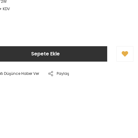
T2W
 + KDV
Sepete Ekle
atı Düşünce Haber Ver
Paylaş