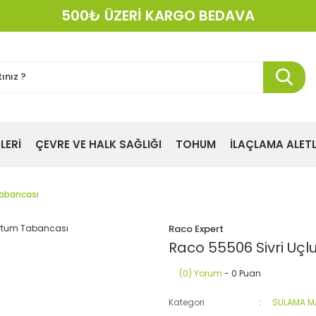
500₺ ÜZERİ KARGO BEDAVA
KREDI KARTINA 12 TAKSIT!
LERİ
ÇEVRE VE HALK SAĞLIĞI
TOHUM
İLAÇLAMA ALETL
Tabancası
Raco Expert
Raco 55506 Sivri Uçl
(0) Yorum
- 0 Puan
Kategori
SULAMA M