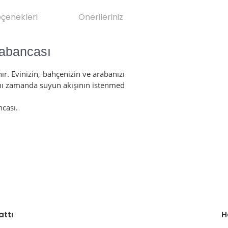
eçenekleri
Önerileriniz
Tabancası
ır. Evinizin, bahçenizin ve arabanızı
aynı zamanda suyun akışının istenmed
ncası.
da yetersiz gördüğünüz noktaları öneri formunu kullanarak tarafımıza il
Bu ürüne ilk yorumu siz yapın!
attı
H
Yorum Yaz