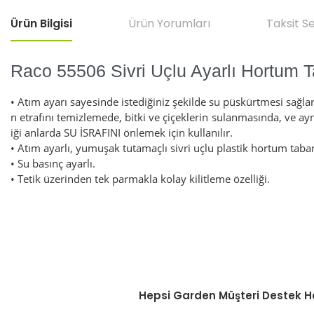
Ürün Bilgisi
Ürün Yorumları
Taksit S
Raco 55506 Sivri Uçlu Ayarlı Hortum 
• Atım ayarı sayesinde istediğiniz şekilde su püskürtmesi sağlan
n etrafını temizlemede, bitki ve çiçeklerin sulanmasında, ve 
iği anlarda SU İSRAFINI önlemek için kullanılır.
• Atım ayarlı, yumuşak tutamaçlı sivri uçlu plastik hortum taba
• Su basınç ayarlı.
• Tetik üzerinden tek parmakla kolay kilitleme özelliği.
Bu ürünün fiyat bilgisi, resim, ürün açıklamalarında ve diğer konular
Görüş ve önerileriniz için teşekkür ederiz.
Hepsi Garden Müşteri Destek H
Ürün resmi kalitesiz, bozuk veya görüntülenemiyor.