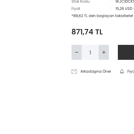
Stok Kodu
WJC1DCK
Fiyat
15,26 USD
*88,62 TL den başlayan taksitlerle!
871,74 TL
Arkadaşına Öner
Fiy