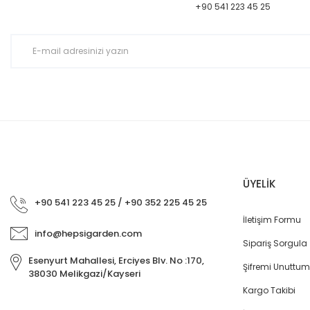
Ürün açıklamasında eksik bilgiler bulunuyor.
+90 541 223 45 25
Ürün bilgilerinde hatalar bulunuyor.
Ürün fiyatı diğer sitelerden daha pahalı.
Bu ürüne benzer farklı alternatifler olmalı.
ÜYELİK
+90 541 223 45 25 / +90 352 225 45 25
İletişim Formu
info@hepsigarden.com
Sipariş Sorgula
Esenyurt Mahallesi, Erciyes Blv. No :170,
Şifremi Unuttum
38030 Melikgazi/Kayseri
Kargo Takibi