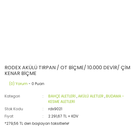
RODEX AKÜLÜ TIRPAN / OT BİÇME/ 10.000 DEVİR/ ÇİM
KENAR BİÇME
(0) Yorum
- 0 Puan
Kategori
BAHÇE ALETLERİ
,
AKÜLÜ ALETLER
,
BUDAMA -
KESME ALETLERİ
Stok Kodu
rdx9021
Fiyat
2.291,67 TL + KDV
*279,56 TL den başlayan taksitlerle!