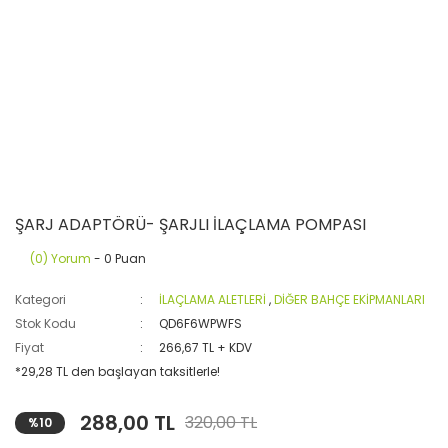
ŞARJ ADAPTÖRÜ- ŞARJLI İLAÇLAMA POMPASI
(0) Yorum
- 0 Puan
Kategori
İLAÇLAMA ALETLERİ
,
DİĞER BAHÇE EKİPMANLARI
Stok Kodu
QD6F6WPWFS
Fiyat
266,67 TL + KDV
*29,28 TL den başlayan taksitlerle!
288,00 TL
320,00 TL
%10