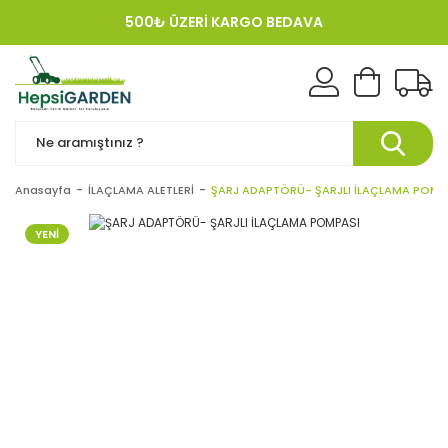
500₺ ÜZERİ KARGO BEDAVA
KREDI KARTINA 12 TAKSIT!
Anasayfa
İLAÇLAMA ALETLERİ
ŞARJ ADAPTÖRÜ- ŞARJLI İLAÇLAMA POMP
YENİ