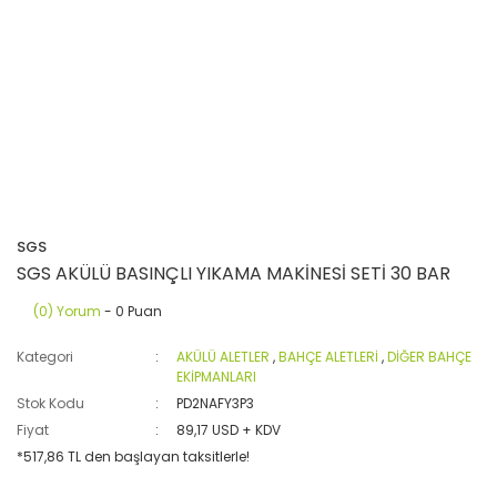
SGS
SGS AKÜLÜ BASINÇLI YIKAMA MAKİNESİ SETİ 30 BAR
(0) Yorum
- 0 Puan
Kategori
AKÜLÜ ALETLER
,
BAHÇE ALETLERİ
,
DİĞER BAHÇE
EKİPMANLARI
Stok Kodu
PD2NAFY3P3
Fiyat
89,17 USD + KDV
*517,86 TL den başlayan taksitlerle!